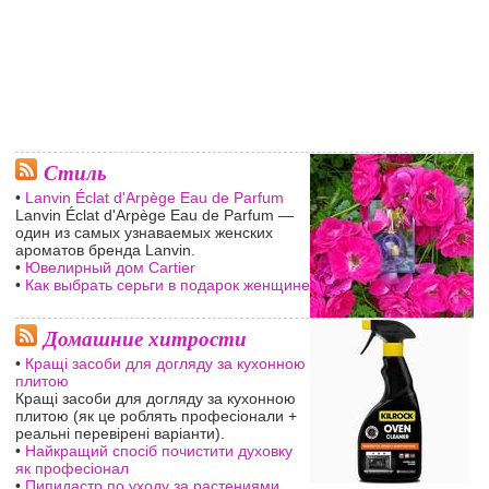
Стиль
•
Lanvin Éclat d'Arpège Eau de Parfum
Lanvin Éclat d'Arpège Eau de Parfum —
один из самых узнаваемых женских
ароматов бренда Lanvin.
•
Ювелирный дом Cartier
•
Как выбрать серьги в подарок женщине
Домашние хитрости
•
Кращі засоби для догляду за кухонною
плитою
Кращі засоби для догляду за кухонною
плитою (як це роблять професіонали +
реальні перевірені варіанти).
•
Найкращий спосіб почистити духовку
як професіонал
•
Пипидастр по уходу за растениями