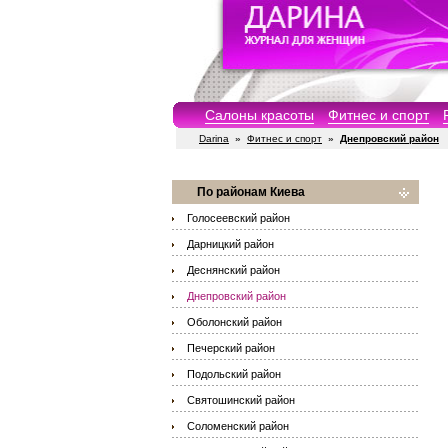
Салоны красоты
Фитнес и спорт
Darina
»
Фитнес и спорт
»
Днепровский район
По районам Киева
Голосеевский район
Дарницкий район
Деснянский район
Днепровский район
Оболонский район
Печерский район
Подольский район
Святошинский район
Соломенский район