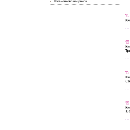
Шевченковский район
Ки
Ки
Тр
Ки
Со
Ки
В 