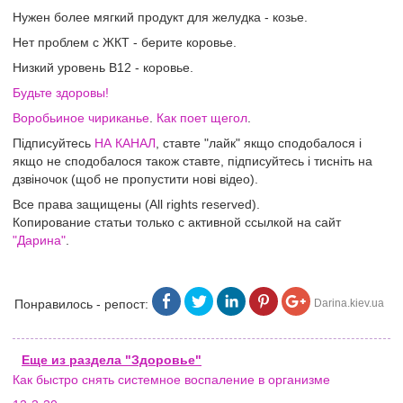
Нужен более мягкий продукт для желудка - козье.
Нет проблем с ЖКТ - берите коровье.
Низкий уровень B12 - коровье.
Будьте здоровы!
Воробьиное чириканье
.
Как поет щегол
.
Підписуйтесь
НА КАНАЛ
, ставте "лайк" якщо сподобалося і
якщо не сподобалося також ставте, підписуйтесь і тисніть на
дзвіночок (щоб не пропустити нові відео).
Все права защищены (All rights reserved).
Копирование статьи только с активной ссылкой на сайт
"Дарина"
.
Понравилось - репост:
Darina.kiev.ua
Еще из раздела "Здоровье"
Как быстро снять системное воспаление в организме